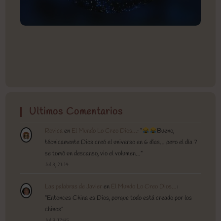
Ultimos Comentarios
Rovica
en
El Mundo Lo Creo Dios…
: “
Bueno,
técnicamente Dios creó el universo en 6 días… pero el día 7
se tomó un descanso, vio el volumen…
”
Jul 3, 21:14
Las palabras de Javier
en
El Mundo Lo Creo Dios…
:
“
Entonces China es Dios, porque todo está creado por los
chinos
”
Jul 3, 17:45