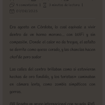
de
de
de
Comentarios
Tiempo
4 comentarios
3 minutos de lectura
la
la
la
de
de
Última
07/08/2025
entrada:
entrada:
entrada:
la
lectura:
modificación
entrada:
de
la
Era agosto en Córdoba, lo cual equivale a vivir
entrada:
dentro de un horno moruno… con WiFi y sin
compasión. Donde el calor no da tregua, el asfalto
se derrite como queso curado, y las chanclas hacen
chof
de puro sudor
Las calles del centro brillaban como si estuvieran
hechas de oro fundido, y los turistas» caminaban
en cámara lenta, como zombis simpáticos con
gorras.
Allí llegaba un grupo internacional con su guía, Rafi,