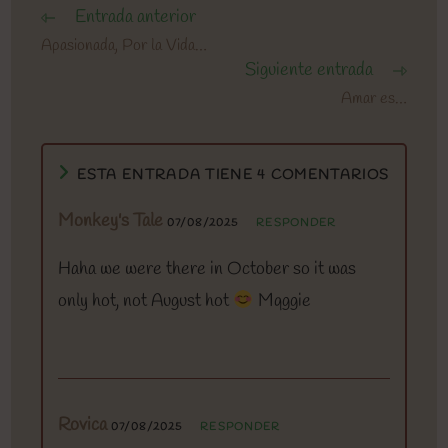
Entrada anterior
Leer
más
Apasionada, Por la Vida…
artículos
Siguiente entrada
Amar es…
ESTA ENTRADA TIENE 4 COMENTARIOS
Monkey's Tale
07/08/2025
RESPONDER
Haha we were there in October so it was
only hot, not August hot
Mqggie
Rovica
07/08/2025
RESPONDER