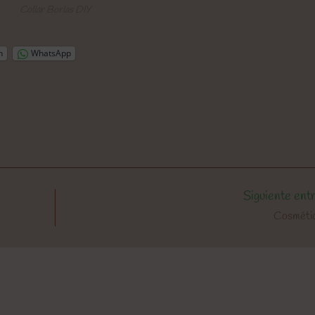
Collar Borlas DIY
n
WhatsApp
Siguiente ent
Cosméti