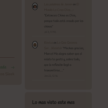
Las palabras de Javier
en
El
Mundo Lo Creo Dios…
:
“
Entonces China es Dios,
porque todo está creado por los
chinos
”
Jul 3, 17:45
Rovica
en
Lo Que Quieres
Ser…(Relato)
: “
Muchas gracias,
Marco! Me alegra saber que el
relato te gustó y, sobre todo,
que la reflexión llegó a
rada
transmitirse.…
”
cos Sleek
Jun 22, 12:16
Lo mas visto este mes