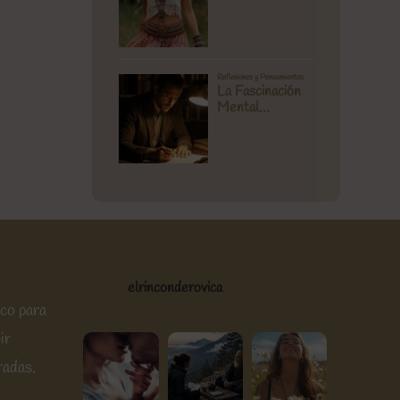
elrinconderovica
ico para
ir
radas.