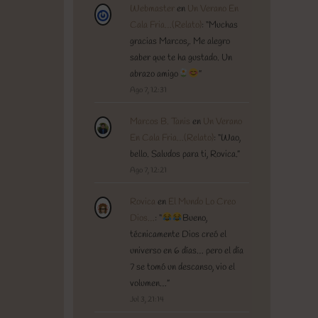
Webmaster
en
Un Verano En
Cala Fria…(Relato)
: “
Muchas
gracias Marcos,. Me alegro
saber que te ha gustado. Un
abrazo amigo
”
Ago 7, 12:31
Marcos B. Tanis
en
Un Verano
En Cala Fria…(Relato)
: “
Wao,
bello. Saludos para ti, Rovica.
”
Ago 7, 12:21
Rovica
en
El Mundo Lo Creo
Dios…
: “
Bueno,
técnicamente Dios creó el
universo en 6 días… pero el día
7 se tomó un descanso, vio el
volumen…
”
Jul 3, 21:14