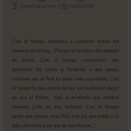
de
de
de
Tiempo
Última
1 minuto de lectura
17/05/2018
la
la
la
de
modificación
entrada:
entrada:
entrada:
lectura:
de
la
entrada:
Con el tiempo aprendes a construir todos tus
caminos en el hoy… Porque el sendero del mañana
no existe. Con el tiempo comprendes que
apresurar las cosas y forzarlas a que pasen,
ocasiona que al final no sean como esperabas. Con
el tiempo te das cuenta de que en realidad lo mejor
no era el futuro, sino el momento que estabas
viviendo justo en ese instante. Con el tiempo
verás que aunque seas feliz con los que están a tu
lado, añorarás a los que se marcharon…