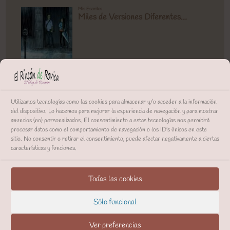
Utilizamos tecnologías como las cookies para almacenar y/o acceder a la información
del dispositivo. Lo hacemos para mejorar la experiencia de navegación y para mostrar
anuncios (no) personalizados. El consentimiento a estas tecnologías nos permitirá
procesar datos como el comportamiento de navegación o los ID's únicos en este
sitio. No consentir o retirar el consentimiento, puede afectar negativamente a ciertas
características y funciones.
Todas las cookies
Sólo funcional
Ver preferencias