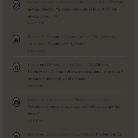
Webmaster
en
Un Verano En Cala Fria…(Relato)
: “
Muchas
gracias Marcos,. Me alegro saber que te ha gustado. Un
abrazo amigo
”
Ago 7, 12:31
Marcos B. Tanis
en
Un Verano En Cala Fria…(Relato)
:
“
Wao, bello. Saludos para ti, Rovica.
”
Ago 7, 12:21
Rovica
en
El Mundo Lo Creo Dios…
: “
Bueno,
técnicamente Dios creó el universo en 6 días… pero el día 7
se tomó un descanso, vio el volumen…
”
Jul 3, 21:14
Las palabras de Javier
en
El Mundo Lo Creo Dios…
:
“
Entonces China es Dios, porque todo está creado por los
chinos
”
Jul 3, 17:45
Rovica
en
Lo Que Quieres Ser…(Relato)
: “
Muchas gracias,