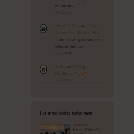
transmitirse.…
”
Jun 22, 12:16
Marcos B. Tanis
en
Lo Que
Quieres Ser…(Relato)
: “
Muy
bueno el relato y con una gran
reflexión. Saludos.
”
Jun 22, 11:05
Rovica
en
Sí, Estoy
Orgullosa…
: “
”
Jun 21, 19:46
Lo mas visto este mes