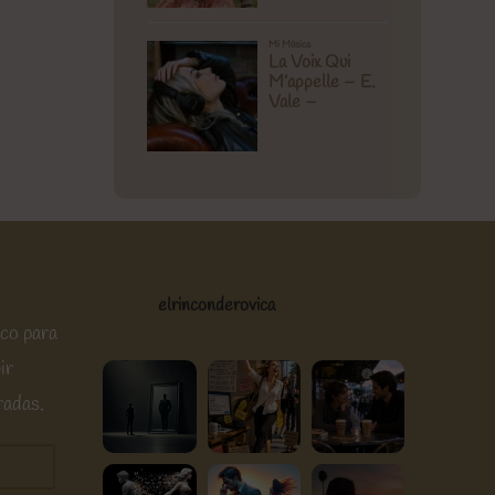
elrinconderovica
ico para
ir
radas.