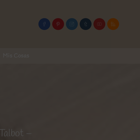
Mis Cosas
Talbot –