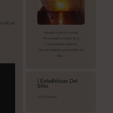
 allí, no
Aprende a usar el corazón,
Mira siempre a través de el,
Comprenderás entonces
Que los milagros ocurren todos los
días…
| Estadísticas Del
Sitio
331.221 visitas