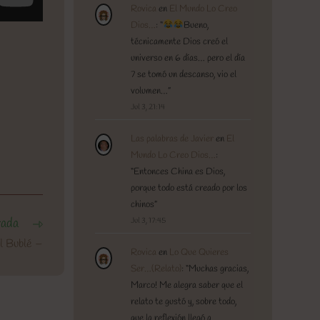
Rovica
en
El Mundo Lo Creo
Dios…
: “
Bueno,
técnicamente Dios creó el
universo en 6 días… pero el día
7 se tomó un descanso, vio el
volumen…
”
Jul 3, 21:14
Las palabras de Javier
en
El
Mundo Lo Creo Dios…
:
“
Entonces China es Dios,
porque todo está creado por los
chinos
”
rada
Jul 3, 17:45
l Bublé –
Rovica
en
Lo Que Quieres
Ser…(Relato)
: “
Muchas gracias,
Marco! Me alegra saber que el
relato te gustó y, sobre todo,
que la reflexión llegó a