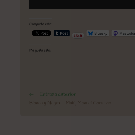
Comparte esto:
Bluesky
Mastodo
Me gusta esto:
Entrada anterior
Leer
más
Blanco y Negro – Malú, Manuel Carrasco –
artículos