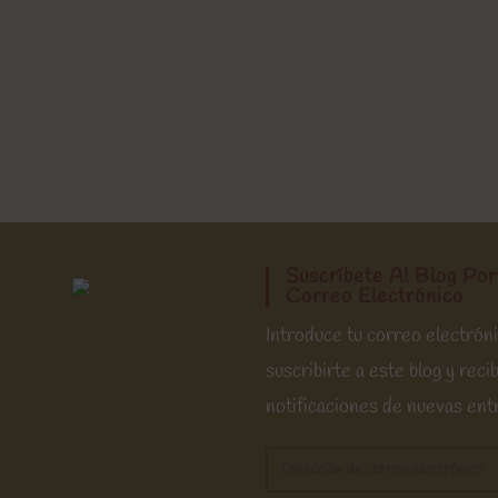
Suscríbete Al Blog Por
Correo Electrónico
Introduce tu correo electrón
suscribirte a este blog y recib
notificaciones de nuevas ent
Dirección
de