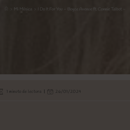
>
Mi Música
>
I Do It For You – Boyce Avenue ft. Connie Talbot –
Tiempo
Última
1 minuto de lectura
26/01/2024
de
modificación
ectura:
de
la
entrada: