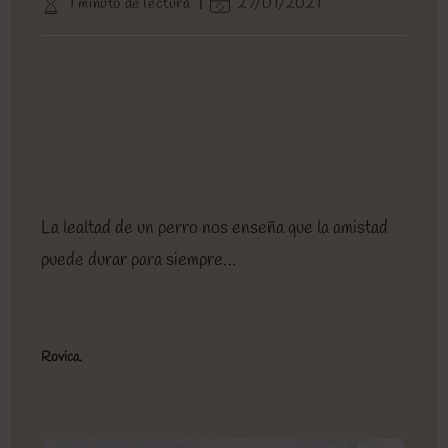
Tiempo
Última
1 minuto de lectura
27/01/2021
entrada:
entrada:
la
de
modificación
entrada:
lectura:
de
la
entrada:
La lealtad de un perro nos enseña que la amistad
puede durar para siempre…
Rovica.