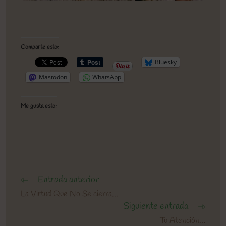
Comparte esto:
Bluesky
Mastodon
WhatsApp
Me gusta esto:
Entrada anterior
Leer
más
La Virtud Que No Se cierra…
artículos
Siguiente entrada
Tu Atención…