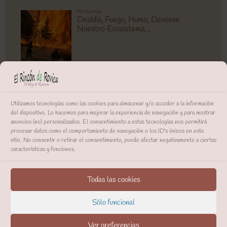
Utilizamos tecnologías como las cookies para almacenar y/o acceder a la información
del dispositivo. Lo hacemos para mejorar la experiencia de navegación y para mostrar
anuncios (no) personalizados. El consentimiento a estas tecnologías nos permitirá
procesar datos como el comportamiento de navegación o los ID's únicos en este
sitio. No consentir o retirar el consentimiento, puede afectar negativamente a ciertas
características y funciones.
Todas las cookies
Sólo funcional
Ver preferencias