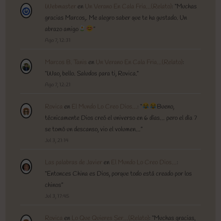
Webmaster
en
Un Verano En Cala Fria…(Relato)
: “
Muchas
gracias Marcos,. Me alegro saber que te ha gustado. Un
abrazo amigo
”
Ago 7, 12:31
Marcos B. Tanis
en
Un Verano En Cala Fria…(Relato)
:
“
Wao, bello. Saludos para ti, Rovica.
”
Ago 7, 12:21
Rovica
en
El Mundo Lo Creo Dios…
: “
Bueno,
técnicamente Dios creó el universo en 6 días… pero el día 7
se tomó un descanso, vio el volumen…
”
Jul 3, 21:14
Las palabras de Javier
en
El Mundo Lo Creo Dios…
:
“
Entonces China es Dios, porque todo está creado por los
chinos
”
Jul 3, 17:45
Rovica
en
Lo Que Quieres Ser…(Relato)
: “
Muchas gracias,