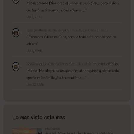
técnicamente Dios creó el universo en 6 días… pero el día 7
se tomó un descanso, vio el volumen…
”
Jul 3, 21:14
Las palabras de Javier
en
El Mundo Lo Creo Dios…
:
“
Entonces China es Dios, porque todo está creado por los
chinos
”
Jul 3, 17:45
Rovica
en
Lo Que Quieres Ser…(Relato)
: “
Muchas gracias,
Marco! Me alegra saber que el relato te gustó y, sobre todo,
que la reflexión llegó a transmitirse.…
”
Jun 22, 12:16
Lo mas visto este mes