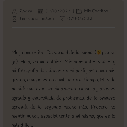
Autor
Publicación
Categoría
Rovica
07/10/2022
Mis Escritos
de
de
de
Tiempo
Última
1 minuto de lectura
07/10/2022
la
la
la
de
modificación
entrada:
entrada:
entrada:
lectura:
de
la
entrada:
Muy completita. ¡De verdad de la buena! (
pienso
yo). Hola, ¿cómo estáis?! Mis constantes vitales y
mi fotografía las tienes en mi perfil, así como mis
gustos, aunque estos cambian en el tiempo. Mi vida
ha sido una experiencia a veces tranquila y a veces
agitada y embrollada de problemas, de lo primero
aprendí, de lo segundo mucho más. Procuro no
mentir nunca, especialmente a mí misma, que es lo
más difícil.