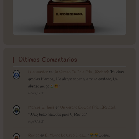
Ultimos Comentarios
Webmaster
en
Un Verano En Cala Fria…(Relato)
: “
Muchas
gracias Marcos,. Me alegro saber que te ha gustado. Un
abrazo amigo
”
Ago 7, 12:31
Marcos B. Tanis
en
Un Verano En Cala Fria…(Relato)
:
“
Wao, bello. Saludos para ti, Rovica.
”
Ago 7, 12:21
Rovica
en
El Mundo Lo Creo Dios…
: “
Bueno,