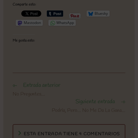
Comparte esto:
Bluesky
Mastodon
WhatsApp
Me gusta esto:
Entrada anterior
Leer
más
No Preguntes…
artículos
Siguiente entrada
Podría, Pero… No Me Da La Gana…
ESTA ENTRADA TIENE 4 COMENTARIOS