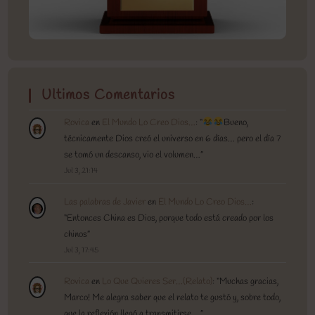
Ultimos Comentarios
Rovica
en
El Mundo Lo Creo Dios…
: “
Bueno,
técnicamente Dios creó el universo en 6 días… pero el día 7
se tomó un descanso, vio el volumen…
”
Jul 3, 21:14
Las palabras de Javier
en
El Mundo Lo Creo Dios…
:
“
Entonces China es Dios, porque todo está creado por los
chinos
”
Jul 3, 17:45
Rovica
en
Lo Que Quieres Ser…(Relato)
: “
Muchas gracias,
Marco! Me alegra saber que el relato te gustó y, sobre todo,
que la reflexión llegó a transmitirse.…
”