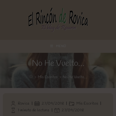
Ir
al
contenido
MENÚ
No He Vuelto…
>
Mis Escritos
>
No He Vuelto…
Autor
Publicación
Categoría
Rovica
27/09/2018
Mis Escritos
de
de
de
Tiempo
Última
1 minuto de lectura
27/09/2018
la
la
la
de
modificación