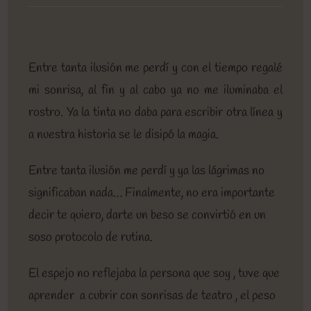
entrada:
entrada:
entrada:
lectura:
de
la
entrada:
Entre tanta ilusión me perdí y con el tiempo regalé
mi sonrisa, al fin y al cabo ya no me iluminaba el
rostro. Ya la tinta no daba para escribir otra línea y
a nuestra historia se le disipó la magia.
Entre tanta ilusión me perdí y ya las lágrimas no
significaban nada… Finalmente, no era importante
decir te quiero, darte un beso se convirtió en un
soso protocolo de rutina.
El espejo no reflejaba la persona que soy , tuve que
aprender a cubrir con sonrisas de teatro , el peso