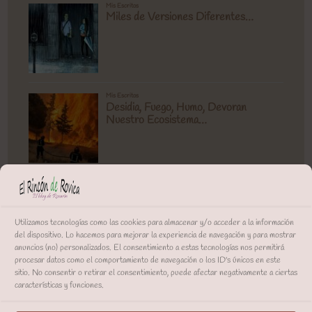
Utilizamos tecnologías como las cookies para almacenar y/o acceder a la información
del dispositivo. Lo hacemos para mejorar la experiencia de navegación y para mostrar
anuncios (no) personalizados. El consentimiento a estas tecnologías nos permitirá
procesar datos como el comportamiento de navegación o los ID's únicos en este
sitio. No consentir o retirar el consentimiento, puede afectar negativamente a ciertas
características y funciones.