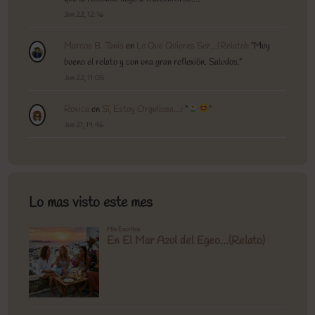
Jun 22, 12:16
Marcos B. Tanis
en
Lo Que Quieres Ser…(Relato)
: “
Muy
bueno el relato y con una gran reflexión. Saludos.
”
Jun 22, 11:05
Rovica
en
Sí, Estoy Orgullosa…
: “
”
Jun 21, 19:46
Lo mas visto este mes