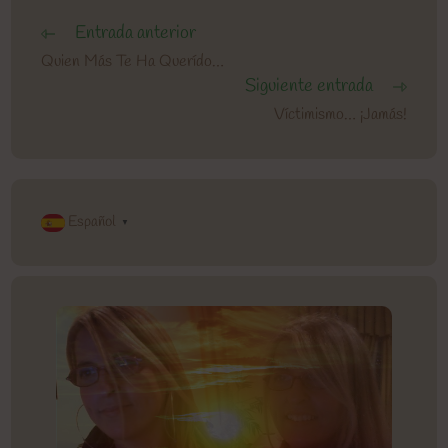
Entrada anterior
Leer
más
Quien Más Te Ha Querído…
artículos
Siguiente entrada
Víctimismo… ¡Jamás!
Español
▼