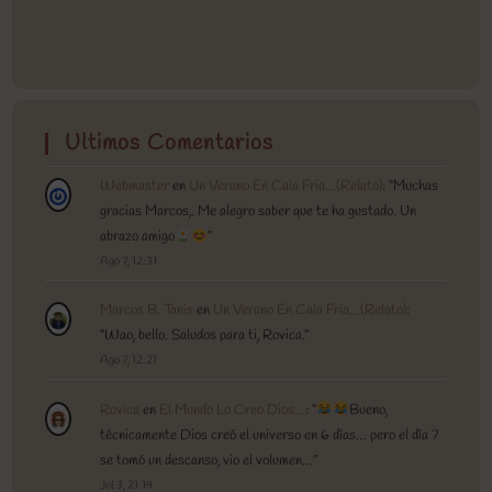
Ultimos Comentarios
Webmaster
en
Un Verano En Cala Fria…(Relato)
: “
Muchas
gracias Marcos,. Me alegro saber que te ha gustado. Un
abrazo amigo
”
Ago 7, 12:31
Marcos B. Tanis
en
Un Verano En Cala Fria…(Relato)
:
“
Wao, bello. Saludos para ti, Rovica.
”
Ago 7, 12:21
Rovica
en
El Mundo Lo Creo Dios…
: “
Bueno,
técnicamente Dios creó el universo en 6 días… pero el día 7
se tomó un descanso, vio el volumen…
”
Jul 3, 21:14