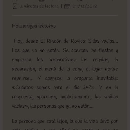
de
de
de
Tiempo
Última
2 minutos de lectura
09/12/2018
la
la
la
de
modificación
entrada:
entrada:
entrada:
lectura:
de
la
Hola amig@s lector@s
entrada:
Hoy, desde El Rincón de Rovica: Sillas vacías…
Los que ya no están. Se acercan las fiestas y
empiezan los preparativos: los regalos, la
decoración, el menú de la cena, el lugar donde
reunirse… Y aparece la pregunta inevitable:
«Cuántos somos para el día 24?». Y en la
respuesta, aparecen, implícitamente, las «sillas
vacías», las personas que ya no están…
La persona que está lejos, la que la vida llevó por