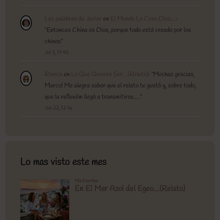
Las palabras de Javier
en
El Mundo Lo Creo Dios…
:
“
Entonces China es Dios, porque todo está creado por los
chinos
”
Jul 3, 17:45
Rovica
en
Lo Que Quieres Ser…(Relato)
: “
Muchas gracias,
Marco! Me alegra saber que el relato te gustó y, sobre todo,
que la reflexión llegó a transmitirse.…
”
Jun 22, 12:16
Lo mas visto este mes