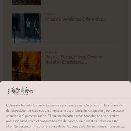
Utilizamos tecnologías como las cookies para almacenar y/o acceder a la información
del dispositivo. Lo hacemos para mejorar la experiencia de navegación y para mostrar
anuncios (no) personalizados. El consentimiento a estas tecnologías nos permitirá
procesar datos como el comportamiento de navegación o los ID's únicos en este
sitio. No consentir o retirar el consentimiento, puede afectar negativamente a ciertas