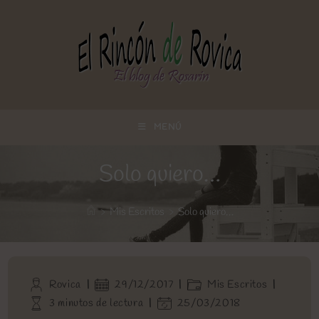
Ir
al
contenido
MENÚ
Solo quiero…
>
Mis Escritos
>
Solo quiero…
Autor
Publicación
Categoría
Rovica
29/12/2017
Mis Escritos
de
de
de
Tiempo
Última
3 minutos de lectura
25/03/2018
la
la
la
de
modificación