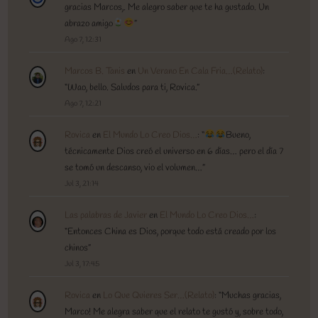
gracias Marcos,. Me alegro saber que te ha gustado. Un
abrazo amigo
”
Ago 7, 12:31
Marcos B. Tanis
en
Un Verano En Cala Fria…(Relato)
:
“
Wao, bello. Saludos para ti, Rovica.
”
Ago 7, 12:21
Rovica
en
El Mundo Lo Creo Dios…
: “
Bueno,
técnicamente Dios creó el universo en 6 días… pero el día 7
se tomó un descanso, vio el volumen…
”
Jul 3, 21:14
Las palabras de Javier
en
El Mundo Lo Creo Dios…
:
“
Entonces China es Dios, porque todo está creado por los
chinos
”
Jul 3, 17:45
Rovica
en
Lo Que Quieres Ser…(Relato)
: “
Muchas gracias,
Marco! Me alegra saber que el relato te gustó y, sobre todo,