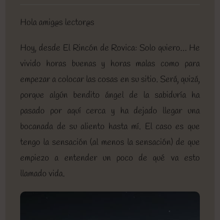
entrada:
entrada:
entrada:
lectura:
de
la
Hola amig@s lector@s
entrada:
Hoy, desde El Rincón de Rovica: Solo quiero… He
vivido horas buenas y horas malas como para
empezar a colocar las cosas en su sitio. Será, quizá,
porque algún bendito ángel de la sabiduría ha
pasado por aquí cerca y ha dejado llegar una
bocanada de su aliento hasta mí. El caso es que
tengo la sensación (al menos la sensación) de que
empiezo a entender un poco de qué va esto
llamado vida.