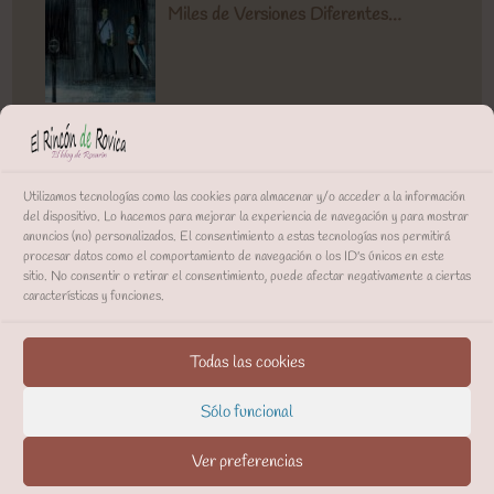
Utilizamos tecnologías como las cookies para almacenar y/o acceder a la información
del dispositivo. Lo hacemos para mejorar la experiencia de navegación y para mostrar
anuncios (no) personalizados. El consentimiento a estas tecnologías nos permitirá
procesar datos como el comportamiento de navegación o los ID's únicos en este
sitio. No consentir o retirar el consentimiento, puede afectar negativamente a ciertas
características y funciones.
Todas las cookies
Sólo funcional
Ver preferencias
Contacto
Acerca de
Archivos
Política de cookies (UE)