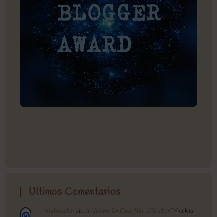
Ultimos Comentarios
Webmaster
en
Un Verano En Cala Fria…(Relato)
: “
Muchas