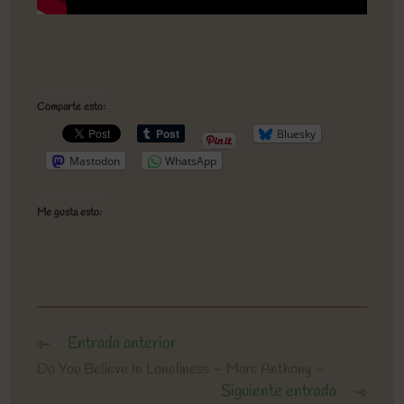
Comparte esto:
Bluesky
Mastodon
WhatsApp
Me gusta esto:
Entrada anterior
Leer
más
Do You Believe In Loneliness – Marc Anthony –
artículos
Siguiente entrada