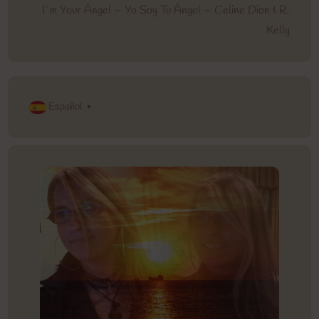
I´m Your Ángel – Yo Soy Tu Ángel – Celine Dion & R.
Kelly
Español
▼