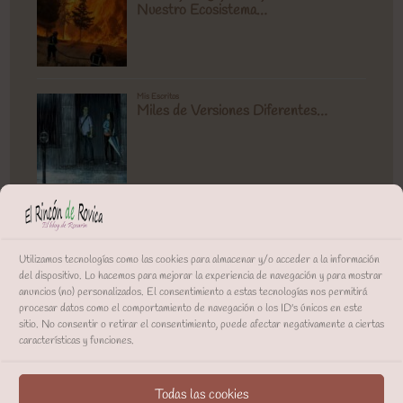
Utilizamos tecnologías como las cookies para almacenar y/o acceder a la información
del dispositivo. Lo hacemos para mejorar la experiencia de navegación y para mostrar
anuncios (no) personalizados. El consentimiento a estas tecnologías nos permitirá
procesar datos como el comportamiento de navegación o los ID's únicos en este
sitio. No consentir o retirar el consentimiento, puede afectar negativamente a ciertas
características y funciones.
Todas las cookies