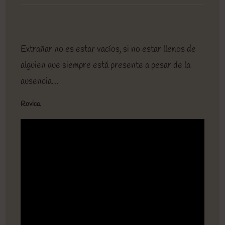
entrada:
entrada:
entrada:
lectura:
de
la
entrada:
Extrañar no es estar vacíos, si no estar llenos de
alguien que siempre está presente a pesar de la
ausencia…
Rovica.