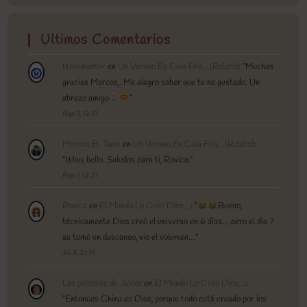
Ultimos Comentarios
Webmaster
en
Un Verano En Cala Fria…(Relato)
: “
Muchas
gracias Marcos,. Me alegro saber que te ha gustado. Un
abrazo amigo
”
Ago 7, 12:31
Marcos B. Tanis
en
Un Verano En Cala Fria…(Relato)
:
“
Wao, bello. Saludos para ti, Rovica.
”
Ago 7, 12:21
Rovica
en
El Mundo Lo Creo Dios…
: “
Bueno,
técnicamente Dios creó el universo en 6 días… pero el día 7
se tomó un descanso, vio el volumen…
”
Jul 3, 21:14
Las palabras de Javier
en
El Mundo Lo Creo Dios…
:
“
Entonces China es Dios, porque todo está creado por los