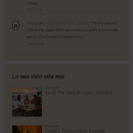
chinos
”
Jul 3, 17:45
Rovica
en
Lo Que Quieres Ser…(Relato)
: “
Muchas gracias,
Marco! Me alegra saber que el relato te gustó y, sobre todo,
que la reflexión llegó a transmitirse.…
”
Jun 22, 12:16
Lo mas visto este mes