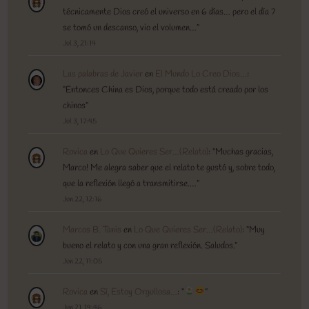
técnicamente Dios creó el universo en 6 días… pero el día 7
se tomó un descanso, vio el volumen…
”
Jul 3, 21:14
Las palabras de Javier
en
El Mundo Lo Creo Dios…
:
“
Entonces China es Dios, porque todo está creado por los
chinos
”
Jul 3, 17:45
Rovica
en
Lo Que Quieres Ser…(Relato)
: “
Muchas gracias,
Marco! Me alegra saber que el relato te gustó y, sobre todo,
que la reflexión llegó a transmitirse.…
”
Jun 22, 12:16
Marcos B. Tanis
en
Lo Que Quieres Ser…(Relato)
: “
Muy
bueno el relato y con una gran reflexión. Saludos.
”
Jun 22, 11:05
Rovica
en
Sí, Estoy Orgullosa…
: “
”
Jun 21, 19:46