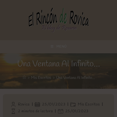
Ir
al
contenido
MENÚ
Una Ventana Al Infinito…
>
Mis Escritos
>
Una Ventana Al Infinito…
Autor
Publicación
Categoría
Rovica
25/01/2023
Mis Escritos
de
de
de
Tiempo
Última
2 minutos de lectura
25/01/2023
la
la
la
de
modificación