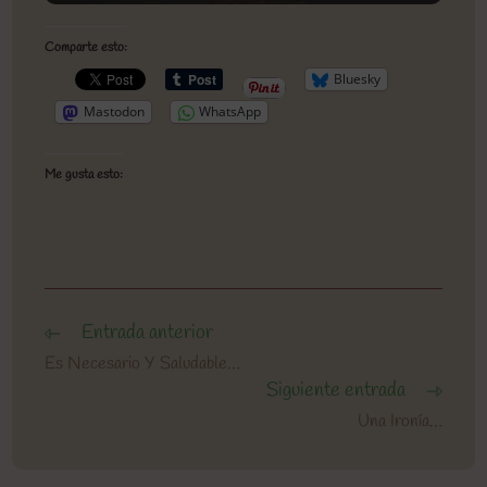
Comparte esto:
Bluesky
Mastodon
WhatsApp
Me gusta esto:
Entrada anterior
Leer
más
Es Necesario Y Saludable…
artículos
Siguiente entrada
Una Ironía…