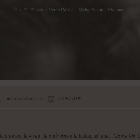
>
Mi Música
>
Vente Pa’ Ca – Ricky Martin – Maluma –
empo
Última
1 minuto de lectura
11/04/2019
modificación
ctura:
de
la
entrada:
 sientes, la vives , la disfrutas y la bailas, así que… Vente Pa’ 