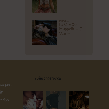
elrinconderovica
ico para
ir
radas.