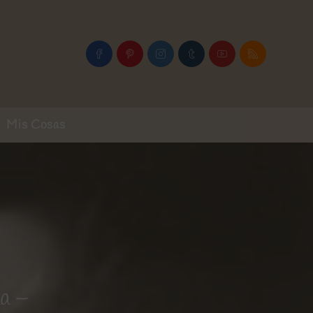
Mis Cosas
a –