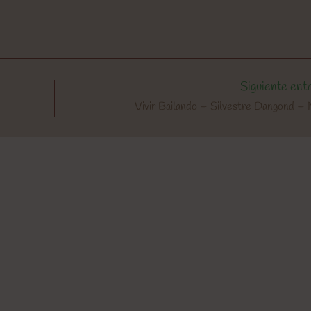
Siguiente ent
Vivir Bailando – Silvestre Dangond –