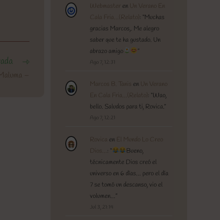
Webmaster
en
Un Verano En
Cala Fria…(Relato)
: “
Muchas
gracias Marcos,. Me alegro
saber que te ha gustado. Un
abrazo amigo
”
rada
Ago 7, 12:31
 Maluma –
Marcos B. Tanis
en
Un Verano
En Cala Fria…(Relato)
: “
Wao,
bello. Saludos para ti, Rovica.
”
Ago 7, 12:21
Rovica
en
El Mundo Lo Creo
Dios…
: “
Bueno,
técnicamente Dios creó el
universo en 6 días… pero el día
7 se tomó un descanso, vio el
volumen…
”
Jul 3, 21:14