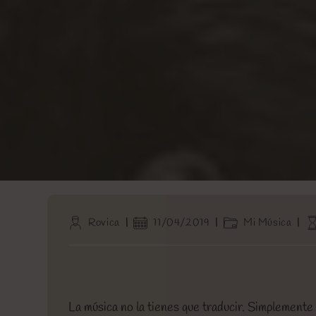
Autor
Publicación
Categoría
Ti
Rovica
11/04/2019
Mi Música
de
de
de
de
la
la
la
le
entrada:
entrada:
entrada:
La música no la tienes que traducir. Simplemente la