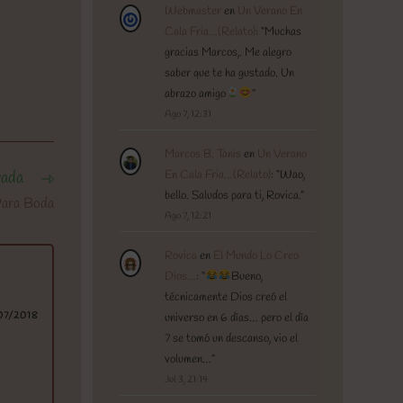
Webmaster
en
Un Verano En
Cala Fria…(Relato)
: “
Muchas
gracias Marcos,. Me alegro
saber que te ha gustado. Un
abrazo amigo
”
Ago 7, 12:31
Marcos B. Tanis
en
Un Verano
rada
En Cala Fria…(Relato)
: “
Wao,
bello. Saludos para ti, Rovica.
”
Para Boda
Ago 7, 12:21
Rovica
en
El Mundo Lo Creo
Dios…
: “
Bueno,
técnicamente Dios creó el
07/2018
universo en 6 días… pero el día
7 se tomó un descanso, vio el
volumen…
”
Jul 3, 21:14