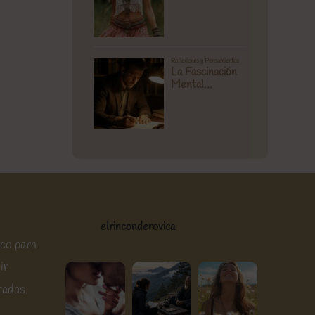
elrinconderovica
ico para
ir
radas.