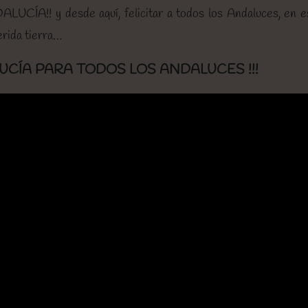
LUCÍA!! y desde aquí, felicitar a todos los Andaluces, en e
erida tierra…
ALUCÍA PARA TODOS LOS ANDALUCES !!!