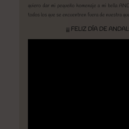
quiero dar mi pequeño homenaje a mi bella ANDA
todos los que se encuentren fuera de nuestra qu
¡¡¡ FELIZ DÍA DE AND