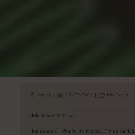
Autor
Publicación
Categoría
Rovica
28/02/2016
Mis Cosas
de
de
de
la
la
la
entrada:
entrada:
entrada:
Hola amig@s lector@s
Hoy desde El Rincón de Rovica: Día de Andalucí