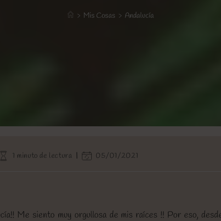
>
Mis Cosas
>
Andalucía
Tiempo
Última
1 minuto de lectura
05/01/2021
de
modificación
lectura:
de
la
entrada:
a!! Me siento muy orgullosa de mis raíces !! Por eso, desde