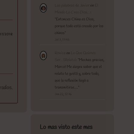
Las palabras de Javier
en
El
Mundo Lo Creo Dios…
:
“
Entonces China es Dios,
porque todo está creado por los
chinos
”
07/2018
Jul 3, 17:45
Rovica
en
Lo Que Quieres
Ser…(Relato)
: “
Muchas gracias,
Marco! Me alegra saber que el
relato te gustó y, sobre todo,
que la reflexión llegó a
rados.
transmitirse.…
”
Jun 22, 12:16
Lo mas visto este mes