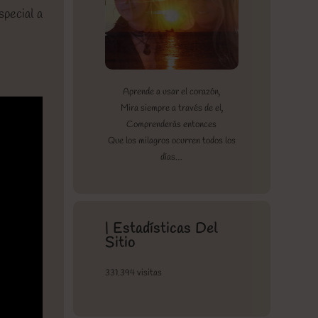
special a
Aprende a usar el corazón,
Mira siempre a través de el,
Comprenderás entonces
Que los milagros ocurren todos los
días…
| Estadísticas Del
Sitio
331.394 visitas