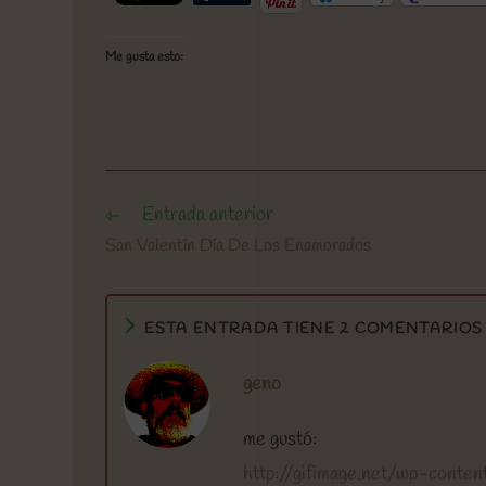
Me gusta esto:
Entrada anterior
Leer
más
San Valentín Día De Los Enamorados
artículos
ESTA ENTRADA TIENE 2 COMENTARIOS
geno
me gustó:
http://gifimage.net/wp-conte