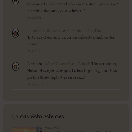
técnicamente Dios creó el universo en 6 días… pero el día 7
se tomó un descanso, vio el volumen…
”
Jul 3, 21:14
Las palabras de Javier
en
El Mundo Lo Creo Dios…
:
“
Entonces China es Dios, porque todo está creado por los
chinos
”
Jul 3, 17:45
Rovica
en
Lo Que Quieres Ser…(Relato)
: “
Muchas gracias,
Marco! Me alegra saber que el relato te gustó y, sobre todo,
que la reflexión llegó a transmitirse.…
”
Jun 22, 12:16
Lo mas visto este mes