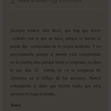
Tiempo
Última
1 minuto de lectura
02/05/2019
entrada:
entrada:
la
de
modificación
entrada:
lectura:
de
la
entrada:
Siempre hemos oído decir, que hay que tener
cuidado con lo que se hace, porque el karma te
puede dar cucharadas de tu propia medicina. Y no
precisamente porque el mundo esté conspirando
en tu contra, sino porque tarde o temprano, recibes
lo que das. El karma no es la venganza de
Universo, es el reflejo de tus acciones. Nunca
entenderás el daño que hiciste hasta que otra
persona te haga lo mismo.
Rovica.