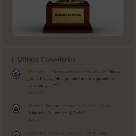
Ultimos Comentarios
Webmaster
en
Un Verano En Cala Fria…(Relato)
: “
Muchas
gracias Marcos,. Me alegro saber que te ha gustado. Un
abrazo amigo
”
Ago 7, 12:31
Marcos B. Tanis
en
Un Verano En Cala Fria…(Relato)
:
“
Wao, bello. Saludos para ti, Rovica.
”
Ago 7, 12:21
Rovica
en
El Mundo Lo Creo Dios…
: “
Bueno,