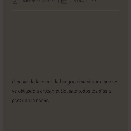
Tiempo
Última
1 minuto de lectura
07/06/2023
entrada:
entrada:
la
de
modificación
entrada:
lectura:
de
la
entrada:
A pesar de la oscuridad negra e inquietante que se
ve obligado a cruzar, el Sol sale todos los días a
pesar de la noche…