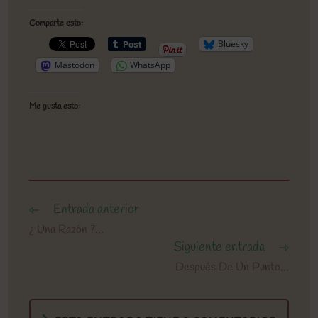
Comparte esto:
Bluesky
Mastodon
WhatsApp
Me gusta esto:
Entrada anterior
Leer
más
¿ Una Razón ?…
artículos
Siguiente entrada
Después De Un Punto…