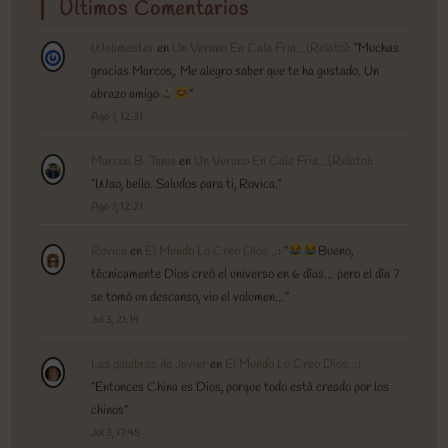
Ultimos Comentarios
Webmaster
en
Un Verano En Cala Fria…(Relato)
: “
Muchas
gracias Marcos,. Me alegro saber que te ha gustado. Un
abrazo amigo
”
Ago 7, 12:31
Marcos B. Tanis
en
Un Verano En Cala Fria…(Relato)
:
“
Wao, bello. Saludos para ti, Rovica.
”
Ago 7, 12:21
Rovica
en
El Mundo Lo Creo Dios…
: “
Bueno,
técnicamente Dios creó el universo en 6 días… pero el día 7
se tomó un descanso, vio el volumen…
”
Jul 3, 21:14
Las palabras de Javier
en
El Mundo Lo Creo Dios…
:
“
Entonces China es Dios, porque todo está creado por los
chinos
”
Jul 3, 17:45