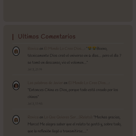
Ultimos Comentarios
Rovica
en
El Mundo Lo Creo Dios…
: “
Bueno,
técnicamente Dios creó el universo en 6 días… pero el día 7
se tomó un descanso, vio el volumen…
”
Jul 3, 21:14
Las palabras de Javier
en
El Mundo Lo Creo Dios…
:
“
Entonces China es Dios, porque todo está creado por los
chinos
”
Jul 3, 17:45
Rovica
en
Lo Que Quieres Ser…(Relato)
: “
Muchas gracias,
Marco! Me alegra saber que el relato te gustó y, sobre todo,
que la reflexión llegó a transmitirse.…
”