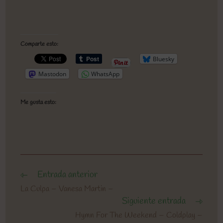
Comparte esto:
Bluesky
Mastodon
WhatsApp
Me gusta esto:
Entrada anterior
Leer
más
La Culpa – Vanesa Martin –
artículos
Siguiente entrada
Hymn For The Weekend – Coldplay –