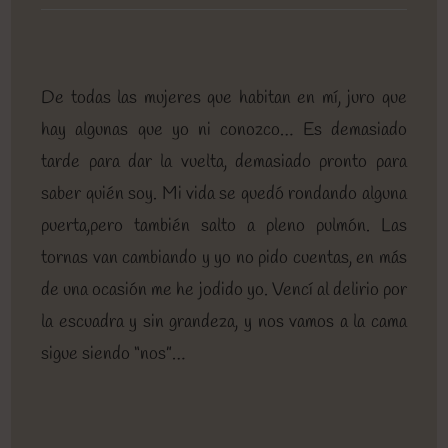
entrada:
entrada:
entrada:
lectura:
de
la
entrada:
De todas las mujeres que habitan en mí, juro que
hay algunas que yo ni conozco… Es demasiado
tarde para dar la vuelta, demasiado pronto para
saber quién soy. Mi vida se quedó rondando alguna
puerta,pero también salto a pleno pulmón. Las
tornas van cambiando y yo no pido cuentas, en más
de una ocasión me he jodido yo. Vencí al delirio por
la escuadra y sin grandeza, y nos vamos a la cama
sigue siendo “nos”…