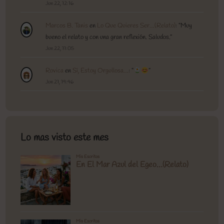
Jun 22, 12:16
Marcos B. Tanis
en
Lo Que Quieres Ser…(Relato)
: “
Muy
bueno el relato y con una gran reflexión. Saludos.
”
Jun 22, 11:05
Rovica
en
Sí, Estoy Orgullosa…
: “
”
Jun 21, 19:46
Lo mas visto este mes