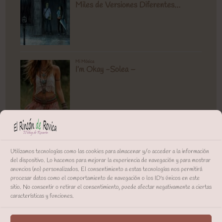
Utilizamos tecnologías como las cookies para almacenar y/o acceder a la información
del dispositivo. Lo hacemos para mejorar la experiencia de navegación y para mostrar
anuncios (no) personalizados. El consentimiento a estas tecnologías nos permitirá
procesar datos como el comportamiento de navegación o los ID's únicos en este
sitio. No consentir o retirar el consentimiento, puede afectar negativamente a ciertas
características y funciones.