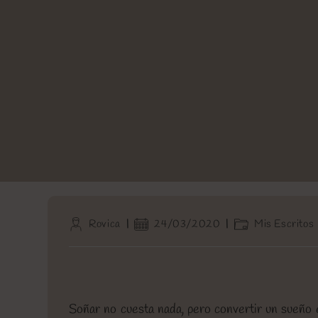
Autor
Publicación
Categoría
Rovica
24/03/2020
Mis Escritos
de
de
de
la
la
la
entrada:
entrada:
entrada:
Soñar no cuesta nada, pero convertir un sueño e