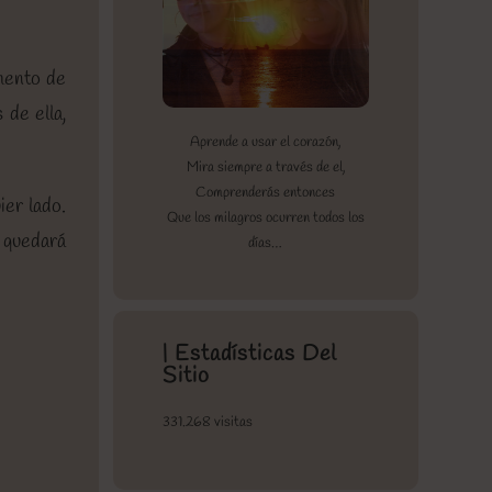
mento de
 de ella,
Aprende a usar el corazón,
Mira siempre a través de el,
Comprenderás entonces
ier lado.
Que los milagros ocurren todos los
o quedará
días…
| Estadísticas Del
Sitio
331.268 visitas