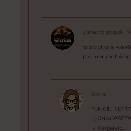
gianmarco groppelli, *J
te le traduco io volenti
parola che non hai capi
Rovica
*UN CIUFFETTO
¿¿ UNA CABEZA
Cargando...