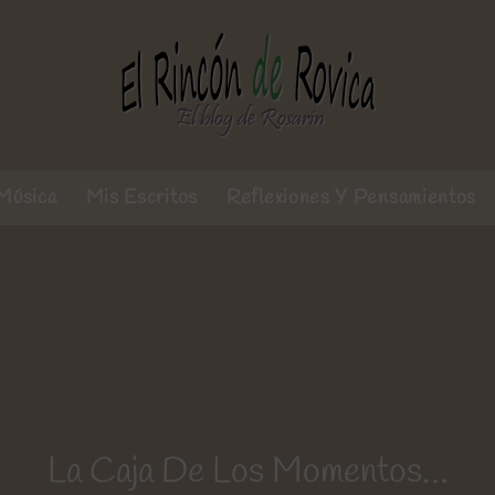
Música
Mis Escritos
Reflexiones Y Pensamientos
La Caja De Los Momentos…