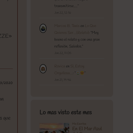
transmitirse.…
”
Jun 22, 12:16
Marcos B. Tanis
en
Lo Que
Quieres Ser…(Relato)
: “
Muy
EZZE»
bueno el relato y con una gran
reflexión. Saludos.
”
Jun 22, 11:05
Rovica
en
Sí, Estoy
Orgullosa…
: “
”
Jun 21, 19:46
03/2020
on
Lo mas visto este mes
as que