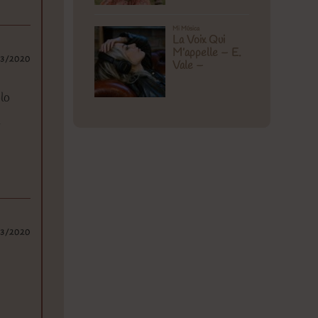
03/2020
olo
l
03/2020