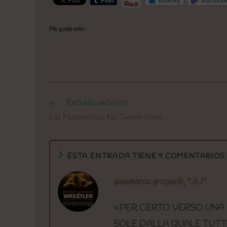
Bluesky
Mastodo
Me gusta esto:
Entrada anterior
Leer
más
Las Matemáticas No Tienen Alma…
artículos
ESTA ENTRADA TIENE 9 COMENTARIOS
gianmarco groppelli, *J&J*
«PER CERTO VERSO UNA 
SOLE DALLA QUALE TUTTA