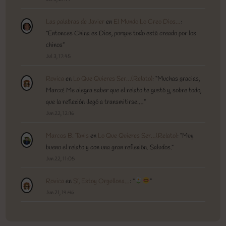
Las palabras de Javier
en
El Mundo Lo Creo Dios…
:
“
Entonces China es Dios, porque todo está creado por los
chinos
”
Jul 3, 17:45
Rovica
en
Lo Que Quieres Ser…(Relato)
: “
Muchas gracias,
Marco! Me alegra saber que el relato te gustó y, sobre todo,
que la reflexión llegó a transmitirse.…
”
Jun 22, 12:16
Marcos B. Tanis
en
Lo Que Quieres Ser…(Relato)
: “
Muy
bueno el relato y con una gran reflexión. Saludos.
”
Jun 22, 11:05
Rovica
en
Sí, Estoy Orgullosa…
: “
”
Jun 21, 19:46