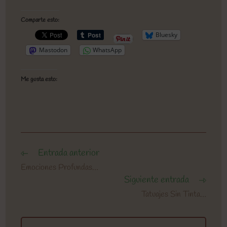
Comparte esto:
Bluesky
Mastodon
WhatsApp
Me gusta esto:
Entrada anterior
Leer
más
Emociones Profundas…
artículos
Siguiente entrada
Tatuajes Sin Tinta…