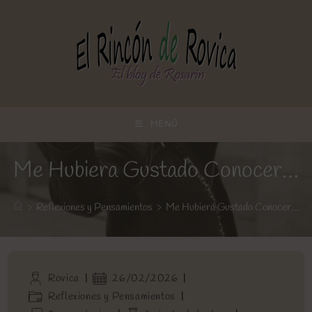
Ir
al
contenido
MENÚ
Me Hubiera Gustado Conocer…
>
Reflexiones y Pensamientos
>
Me Hubiera Gustado Conocer…
Autor
Publicación
Rovica
26/02/2026
de
de
Categoría
Reflexiones y Pensamientos
la
la
de