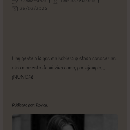
Comentarios
Tiempo
3 comentarios
1 minuto de lectura
entrada:
entrada:
la
de
de
Última
26/02/2026
entrada:
la
lectura:
modificación
entrada:
de
la
entrada:
Hay gente a la que me hubiera gustado conocer en
otro momento de mi vida como, por ejemplo…
¡NUNCA!
Publicado por: Rovica.