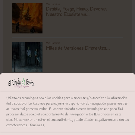
Utilizamos tecnologías como las cookies para almacenar y/o acceder a la información
del dispositivo. Lo hacemos para mejorar la experiencia de navegación y para mostrar
anuncios (no) personalizados. El consentimiento a estas tecnologías nos permitirá
procesar datos como el comportamiento de navegación o los ID's únicos en este
sitio. No consentir o retirar el consentimiento, puede afectar negativamente a ciertas
características y funciones.