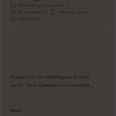
de
de
Categoría
Reflexiones y Pensamientos
la
la
de
Comentarios
Tiempo
Sin comentarios
1 minuto de lectura
entrada:
entrada:
la
de
de
Última
28/11/2025
entrada:
la
lectura:
modificación
entrada:
de
la
entrada:
A quien actúa con maldad hay que desearle
suerte…Tarde o temprano la va a necesitar…
Rovica.