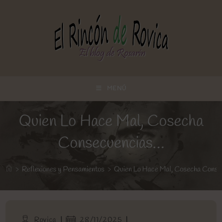
Ir
al
contenido
MENÚ
Quien Lo Hace Mal, Cosecha
Consecuencias…
>
Reflexiones y Pensamientos
>
Quien Lo Hace Mal, Cosecha Cons
Autor
Publicación
Rovica
28/11/2025