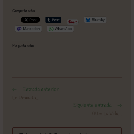
Comparte esto:
Bluesky
Mastodon
WhatsApp
Me gusta esto:
Entrada anterior
Leer
más
Lo Prometo…
artículos
Siguiente entrada
Atte: La Vida…