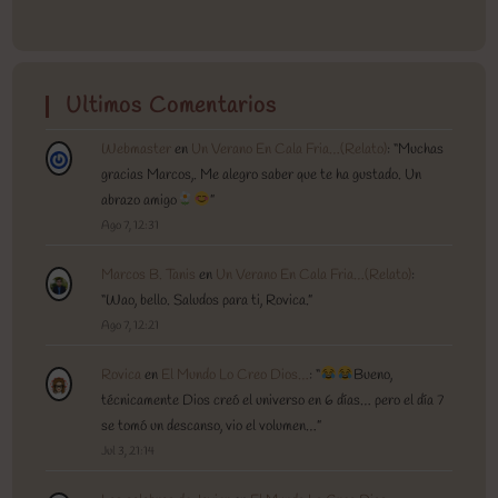
Ultimos Comentarios
Webmaster
en
Un Verano En Cala Fria…(Relato)
: “
Muchas
gracias Marcos,. Me alegro saber que te ha gustado. Un
abrazo amigo
”
Ago 7, 12:31
Marcos B. Tanis
en
Un Verano En Cala Fria…(Relato)
:
“
Wao, bello. Saludos para ti, Rovica.
”
Ago 7, 12:21
Rovica
en
El Mundo Lo Creo Dios…
: “
Bueno,
técnicamente Dios creó el universo en 6 días… pero el día 7
se tomó un descanso, vio el volumen…
”
Jul 3, 21:14