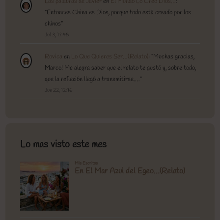
Las palabras de Javier
en
El Mundo Lo Creo Dios…
:
“
Entonces China es Dios, porque todo está creado por los
chinos
”
Jul 3, 17:45
Rovica
en
Lo Que Quieres Ser…(Relato)
: “
Muchas gracias,
Marco! Me alegra saber que el relato te gustó y, sobre todo,
que la reflexión llegó a transmitirse.…
”
Jun 22, 12:16
Lo mas visto este mes