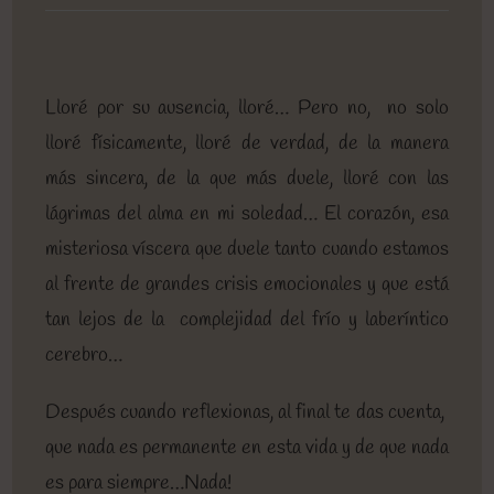
entrada:
entrada:
entrada:
lectura:
de
la
entrada:
Lloré por su ausencia, lloré… Pero no, no solo
lloré físicamente, lloré de verdad, de la manera
más sincera, de la que más duele, lloré con las
lágrimas del alma en mi soledad… El corazón, esa
misteriosa víscera que duele tanto cuando estamos
al frente de grandes crisis emocionales y que está
tan lejos de la complejidad del frío y laberíntico
cerebro…
Después cuando reflexionas, al final te das cuenta,
que nada es permanente en esta vida y de que nada
es para siempre…Nada!