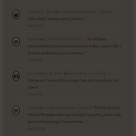
Marcos B. Tanis
en
Un Verano En Cala Fria…(Relato)
:
“
Wao, bello. Saludos para ti, Rovica.
”
Ago 7, 12:21
Rovica
en
El Mundo Lo Creo Dios…
: “
Bueno,
técnicamente Dios creó el universo en 6 días… pero el día 7
se tomó un descanso, vio el volumen…
”
Jul 3, 21:14
Las palabras de Javier
en
El Mundo Lo Creo Dios…
:
“
Entonces China es Dios, porque todo está creado por los
chinos
”
Jul 3, 17:45
Rovica
en
Lo Que Quieres Ser…(Relato)
: “
Muchas gracias,
Marco! Me alegra saber que el relato te gustó y, sobre todo,
que la reflexión llegó a transmitirse.…
”
Jun 22, 12:16