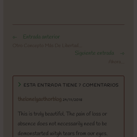
Entrada anterior
Leer
más
Otro Concepto Más De Libertad…
artículos
Siguiente entrada
Ahora…
ESTA ENTRADA TIENE 7 COMENTARIOS
thelonelyauthorblog
29/11/2018
This is truly beautiful. The pain of loss or
absence does not necessarily need to be
demonstarted wityh tears from our eyes.