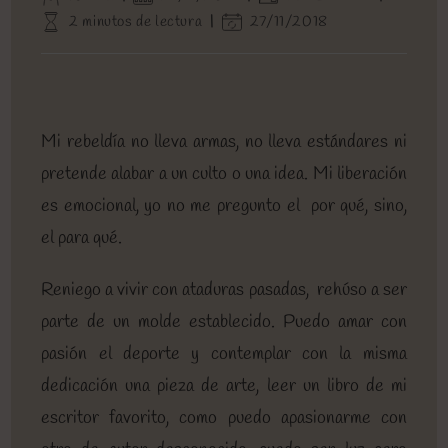
de
de
de
Tiempo
Última
2 minutos de lectura
27/11/2018
la
la
la
de
modificación
entrada:
entrada:
entrada:
lectura:
de
la
entrada:
Mi rebeldía no lleva armas, no lleva estándares ni
pretende alabar a un culto o una idea. Mi liberación
es emocional, yo no me pregunto el por qué, sino,
el para qué.
Reniego a vivir con ataduras pasadas, rehúso a ser
parte de un molde establecido. Puedo amar con
pasión el deporte y contemplar con la misma
dedicación una pieza de arte, leer un libro de mi
escritor favorito, como puedo apasionarme con