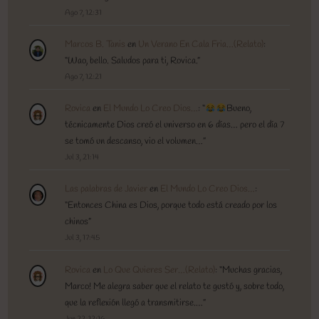
Ago 7, 12:31
Marcos B. Tanis
en
Un Verano En Cala Fria…(Relato)
:
“
Wao, bello. Saludos para ti, Rovica.
”
Ago 7, 12:21
Rovica
en
El Mundo Lo Creo Dios…
: “
Bueno,
técnicamente Dios creó el universo en 6 días… pero el día 7
se tomó un descanso, vio el volumen…
”
Jul 3, 21:14
Las palabras de Javier
en
El Mundo Lo Creo Dios…
:
“
Entonces China es Dios, porque todo está creado por los
chinos
”
Jul 3, 17:45
Rovica
en
Lo Que Quieres Ser…(Relato)
: “
Muchas gracias,
Marco! Me alegra saber que el relato te gustó y, sobre todo,
que la reflexión llegó a transmitirse.…
”
Jun 22, 12:16