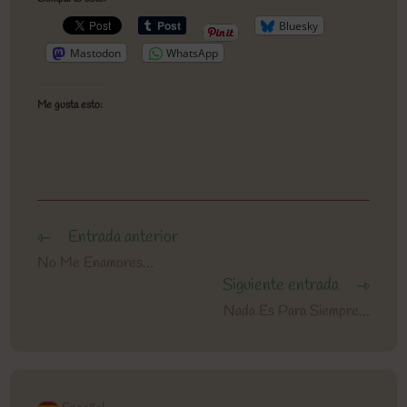
Bluesky
Mastodon
WhatsApp
Me gusta esto:
Entrada anterior
Leer
más
No Me Enamores…
artículos
Siguiente entrada
Nada Es Para Siempre…